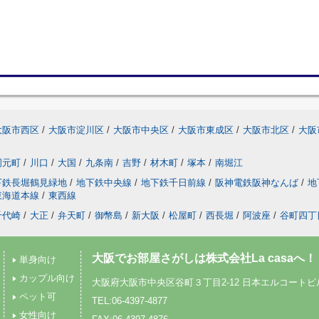
大阪市西区
/
大阪市淀川区
/
大阪市中央区
/
大阪市東成区
/
大阪市北区
/
大阪
岡元町
/
川口
/
大国
/
九条南
/
吉野
/
材木町
/
塚本
/
南堀江
下鉄長堀鶴見緑地
/
地下鉄中央線
/
地下鉄千日前線
/
阪神電鉄阪神なんば
/
地
東海道本線
/
東西線
千代崎
/
大正
/
弁天町
/
御幣島
/
新大阪
/
松屋町
/
西長堀
/
阿波座
/
谷町四丁
大阪でお部屋さがしは株式会社La casaへ！
単身向け
カップル向け
大阪府大阪市中央区谷町３丁目2-12 日本エルコートビル
ペット可
TEL:06-4397-4877
女性向け