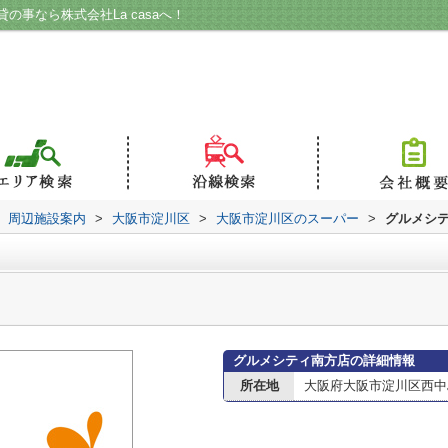
事なら株式会社La casaへ！
周辺施設案内
>
大阪市淀川区
>
大阪市淀川区のスーパー
>
グルメシ
グルメシティ南方店の詳細情報
所在地
大阪府大阪市淀川区西中島