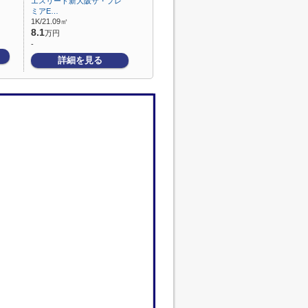
エスリード新大阪ザ・プレ
ミアE…
1K/21.09㎡
8.1
万円
-
詳細を見る