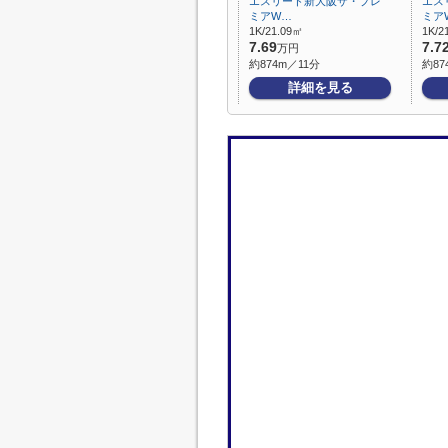
エスリード新大阪ザ・プレ
エス
ミアW…
ミア
1K/21.09㎡
1K/2
7.69
7.7
万円
約874m／11分
約87
詳細を見る