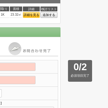
間取り
面積
詳細
検討リスト
1K
23.32㎡
詳細を見る
追加する
0
/
2
必須項目完了
せ】