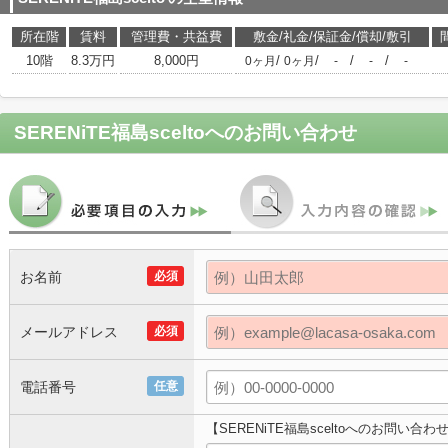
所在階
賃料
管理費・共益費
敷金/礼金/保証金/償却/敷引
10階
8.3万円
8,000円
/
/
/
/
0ヶ月
0ヶ月
-
-
-
SERENiTE福島scelto
へのお問い合わせ
お名前
必須
メールアドレス
必須
電話番号
任意
【SERENiTE福島sceltoへのお問い合わ