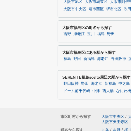
大阪市旭区
大阪市城東区
大阪市阿倍
大阪市中央区
堺市西区
堺市北区
吹
大阪市福島区の町名から探す
吉野
海老江
玉川
福島
野田
大阪市福島区にある駅から探す
福島
野田
新福島
海老江
野田阪神
SERENiTE福島scelto周辺の駅から探す
野田阪神
野田
海老江
新福島
中之島
ドーム前千代崎
中津
西大橋
なにわ
市区町村から探す
大阪市中央区
/
大阪市天王寺区
町名から探す
九条
/
吉野
/
桜