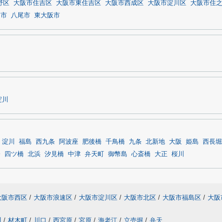
野区
大阪市住吉区
大阪市東住吉区
大阪市西成区
大阪市淀川区
大阪市住
田市
八尾市
東大阪市
淀川
淀川
福島
西九条
阿波座
肥後橋
千鳥橋
九条
北新地
大阪
姫島
西長堀
橋
四ツ橋
北浜
汐見橋
中津
弁天町
御幣島
心斎橋
大正
桜川
大阪市西区
/
大阪市浪速区
/
大阪市淀川区
/
大阪市北区
/
大阪市福島区
/
大阪
川
/
材木町
/
川口
/
西宮原
/
宮原
/
海老江
/
立売堀
/
弁天