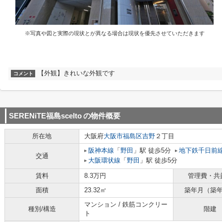
※写真や図と実際の現状とが異なる場合は現状を優先させていただきます
【外観】きれいな外観です
コメント
SERENiTE福島scelto
の物件概要
所在地
大阪府
大阪市福島区
吉野
２丁目
阪神本線
「
野田
」駅 徒歩5分
地下鉄千日前
交通
大阪環状線
「
野田
」駅 徒歩5分
賃料
8.3万円
管理費・共
面積
23.32㎡
築年月（築
マンション / 鉄筋コンクリー
種別/構造
階建
ト