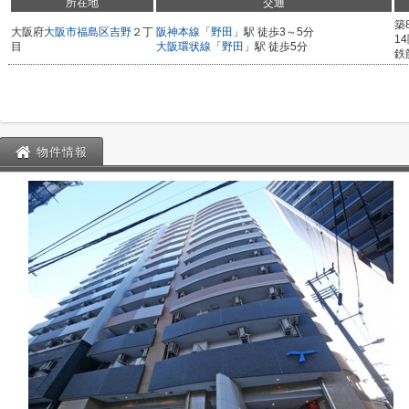
所在地
交通
築
大阪府
大阪市福島区
吉野
２丁
阪神本線
「
野田
」駅 徒歩3～5分
1
目
大阪環状線
「
野田
」駅 徒歩5分
鉄
物件情報