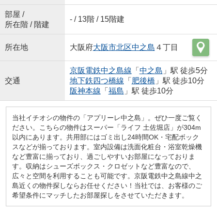
部屋 /
- / 13階 / 15階建
所在階 / 階建
所在地
大阪府
大阪市北区
中之島
４丁目
京阪電鉄中之島線
「
中之島
」駅 徒歩5分
交通
地下鉄四つ橋線
「
肥後橋
」駅 徒歩10分
阪神本線
「
福島
」駅 徒歩10分
当社イチオシの物件の「アプリーレ中之島」。ぜひ一度ご覧く
ださい。こちらの物件はスーパー「ライフ 土佐堀店」が304m
以内にあります。共用部にはゴミ出し24時間OK・宅配ボック
スなどが揃っております。室内設備は洗面化粧台・浴室乾燥機
など豊富に揃っており、過ごしやすいお部屋になっておりま
す。収納はシューズボックス・クロゼットなど豊富なので、
広々と空間を利用することも可能です。京阪電鉄中之島線中之
島近くの物件探しならお任せください！当社では、お客様のご
希望条件にマッチしたお部屋探しをさせていただきます。