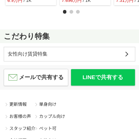
6.9
万
円
/ 1K
7.696
万
円
/ 1K
7.31
万
円
/ 
こだわり特集
女性向け賃貸特集
メールで共有する
LINEで共有する
更新情報
単身向け
お客様の声
カップル向け
スタッフ紹介
ペット可