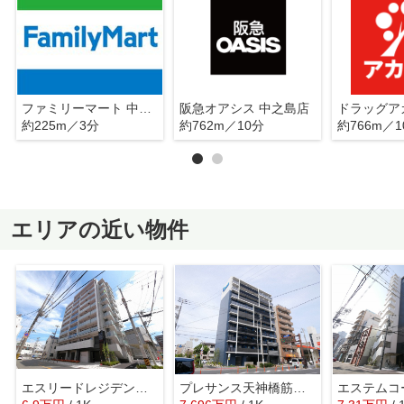
ファミリーマート 中之島五丁目店
阪急オアシス 中之島店
約225m／3分
約762m／10分
約766m／1
エリアの近い物件
エスリードレジデンスグラン大阪福島ノース
プレサンス天神橋筋六丁目ヴォワール