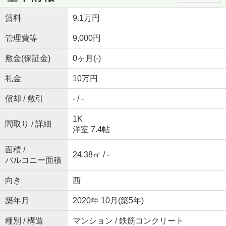
賃料
9.1万円
管理費等
9,000円
敷金(保証金)
0ヶ月(-)
礼金
10万円
償却 / 敷引
- / -
1K
間取り / 詳細
洋室 7.4帖
面積 /
24.38㎡ / -
バルコニー面積
向き
西
築年月
2020年 10月(築5年)
種別 / 構造
マンション / 鉄筋コンクリート