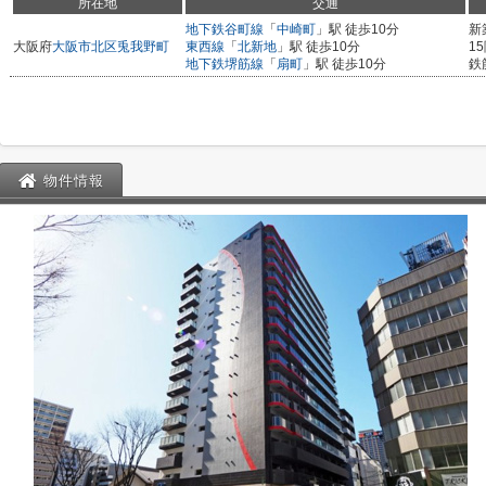
所在地
交通
地下鉄谷町線
「
中崎町
」駅 徒歩10分
新
大阪府
大阪市北区
兎我野町
東西線
「
北新地
」駅 徒歩10分
1
地下鉄堺筋線
「
扇町
」駅 徒歩10分
鉄
物件情報