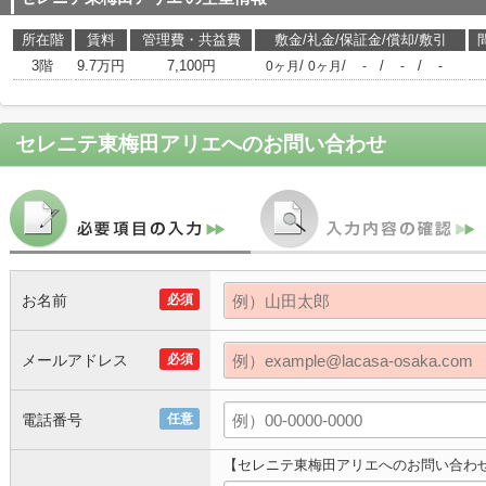
所在階
賃料
管理費・共益費
敷金/礼金/保証金/償却/敷引
3階
9.7万円
7,100円
/
/
/
/
0ヶ月
0ヶ月
-
-
-
セレニテ東梅田アリエ
へのお問い合わせ
お名前
必須
メールアドレス
必須
電話番号
任意
【セレニテ東梅田アリエへのお問い合わ