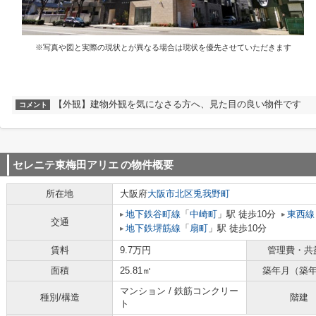
※写真や図と実際の現状とが異なる場合は現状を優先させていただきます
【外観】建物外観を気になさる方へ、見た目の良い物件です
コメント
セレニテ東梅田アリエ
の物件概要
所在地
大阪府
大阪市北区
兎我野町
地下鉄谷町線
「
中崎町
」駅 徒歩10分
東西線
交通
地下鉄堺筋線
「
扇町
」駅 徒歩10分
賃料
9.7万円
管理費・共
面積
25.81㎡
築年月（築
マンション / 鉄筋コンクリー
種別/構造
階建
ト