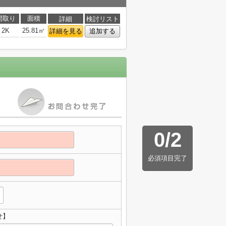
間取り
面積
詳細
検討リスト
2K
25.81㎡
詳細を見る
追加する
0
/
2
必須項目完了
せ】