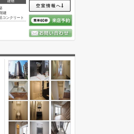
建物
空室情報へ
築
5階建
筋コンクリート