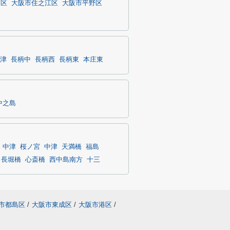
川区
大阪市住之江区
大阪市平野区
津
長柄中
長柄西
長柄東
本庄東
中之島
中津
桜ノ宮
中津
天満橋
福島
長堀橋
心斎橋
西中島南方
十三
市都島区
/
大阪市東成区
/
大阪市港区
/