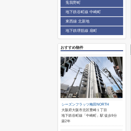
兎我野町
地下鉄谷町線 中崎町
東西線 北新地
地下鉄堺筋線 扇町
おすすめ物件
シーズンフラッツ梅田NORTH
大阪府大阪市北区豊崎１丁目
地下鉄谷町線「中崎町」駅 徒歩9分
築2年