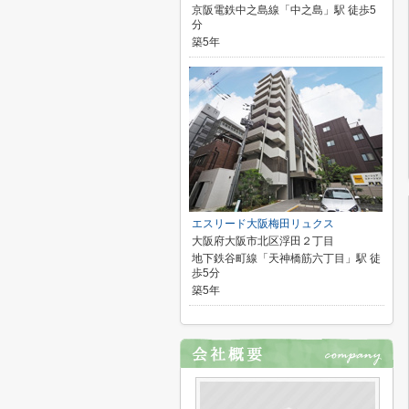
京阪電鉄中之島線「中之島」駅 徒歩5
分
築5年
エスリード大阪梅田リュクス
大阪府大阪市北区浮田２丁目
地下鉄谷町線「天神橋筋六丁目」駅 徒
歩5分
築5年