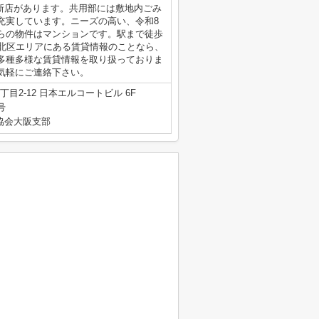
新店があります。共用部には敷地内ごみ
充実しています。ニーズの高い、令和8
らの物件はマンションです。駅まで徒歩
市北区エリアにある賃貸情報のことなら、
多種多様な賃貸情報を取り扱っておりま
気軽にご連絡下さい。
目2-12 日本エルコートビル 6F
号
産協会大阪支部