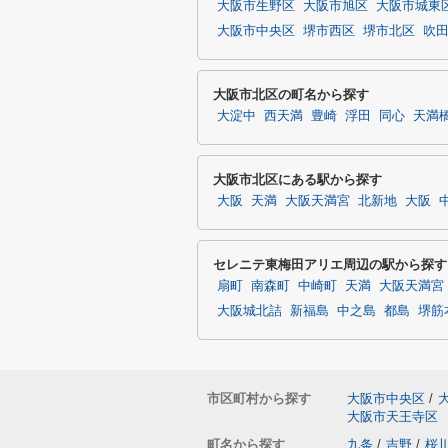
大阪市生野区
大阪市旭区
大阪市城東
大阪市中央区
堺市西区
堺市北区
吹
大阪市北区の町名から探す
大淀中
西天満
豊崎
浮田
同心
天満
大阪市北区にある駅から探す
大阪
天満
大阪天満宮
北新地
大阪
セレニテ東梅田アリエ周辺の駅から探す
扇町
南森町
中崎町
天満
大阪天満宮
大阪城北詰
新福島
中之島
都島
堺筋
市区町村から探す
大阪市中央区
/
大阪市天王寺区
町名から探す
九条
/
吉野
/
桜