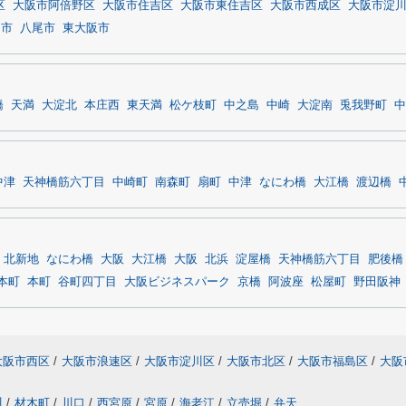
区
大阪市阿倍野区
大阪市住吉区
大阪市東住吉区
大阪市西成区
大阪市淀
田市
八尾市
東大阪市
橋
天満
大淀北
本庄西
東天満
松ケ枝町
中之島
中崎
大淀南
兎我野町
中
中津
天神橋筋六丁目
中崎町
南森町
扇町
中津
なにわ橋
大江橋
渡辺橋
北新地
なにわ橋
大阪
大江橋
大阪
北浜
淀屋橋
天神橋筋六丁目
肥後橋
本町
本町
谷町四丁目
大阪ビジネスパーク
京橋
阿波座
松屋町
野田阪神
大阪市西区
/
大阪市浪速区
/
大阪市淀川区
/
大阪市北区
/
大阪市福島区
/
大阪
川
/
材木町
/
川口
/
西宮原
/
宮原
/
海老江
/
立売堀
/
弁天