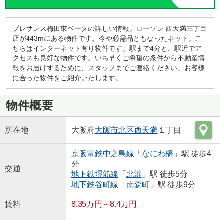
プレサンス梅田東ベータの詳しい情報。ローソン 西天満三丁目
店が443mにある物件です。今や必需品ともなったネット。こ
ちらはインターネット有り物件です。駅まで4分と、駅近でア
クセスも良好な物件です。いち早くご希望の条件から不動産情
報をお届けするために、スタッフまでご連絡ください。お客様
に合った物件をご紹介いたします。
物件概要
所在地
大阪府
大阪市北区
西天満
１丁目
京阪電鉄中之島線
「
なにわ橋
」駅 徒歩4
分
交通
地下鉄堺筋線
「
北浜
」駅 徒歩5分
地下鉄谷町線
「
南森町
」駅 徒歩9分
賃料
8.35万円～8.4万円