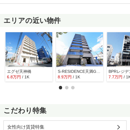
エリアの近い物件
エグゼ天神橋
S-RESIDENCE天満Gracis
BPRレジ
6.8
万
円
/ 1K
8.9
万
円
/ 1K
7.7
万
円
/ 1
こだわり特集
女性向け賃貸特集