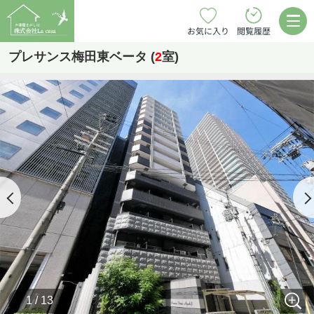
お気に入り
閲覧履歴
プレサンス梅田東ベータ (
2
室)
1 / 13