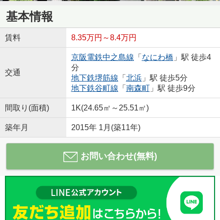
基本情報
賃料
8.35万円～8.4万円
京阪電鉄中之島線
「
なにわ橋
」駅 徒歩4
分
交通
地下鉄堺筋線
「
北浜
」駅 徒歩5分
地下鉄谷町線
「
南森町
」駅 徒歩9分
間取り(面積)
1K(24.65㎡～25.51㎡)
築年月
2015年 1月(築11年)
お問い合わせ(無料)