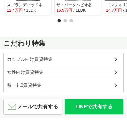
スプランディッド本町グラン
ザ・パークハビオ谷町六丁目クロス
12.4
万
円
/ 1LDK
15.9
万
円
/ 1LDK
14.7
万
円
/
こだわり特集
カップル向け賃貸特集
女性向け賃貸特集
敷・礼0賃貸特集
メールで共有する
LINEで共有する