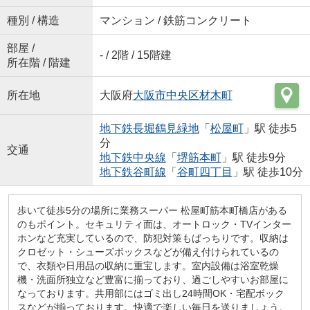
種別 / 構造
マンション / 鉄筋コンクリート
部屋 /
- / 2階 / 15階建
所在階 / 階建
所在地
大阪府
大阪市中央区
材木町
地下鉄長堀鶴見緑地
「
松屋町
」駅 徒歩5
分
交通
地下鉄中央線
「
堺筋本町
」駅 徒歩9分
地下鉄谷町線
「
谷町四丁目
」駅 徒歩10分
歩いて徒歩5分の場所に業務スーパー 松屋町筋本町橋店がある
のもポイント。セキュリティ面は、オートロック・TVインター
ホンなど充実しているので、防犯対策もばっちりです。収納は
クロゼット・シューズボックスなどが備え付けられているの
で、衣類や日用品の収納に重宝します。室内設備は浴室乾燥
機・洗面所独立など豊富に揃っており、過ごしやすいお部屋に
なっております。共用部にはゴミ出し24時間OK・宅配ボック
スなどが揃っております。快適で楽しい毎日を送りましょう。