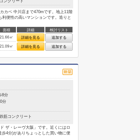
コンクリート
カベ 中川店まで470mです。地上11階
も利便性の高いマンションです。造りと
面積
詳細
検討リスト
21.66㎡
詳細を見る
追加する
21.09㎡
詳細を見る
追加する
目
歩8分
0分
鉄筋コンクリート
ド ザ・レーヴ大阪」です。近くにはロ
(徒歩4分)がありちょっとした買い物に便