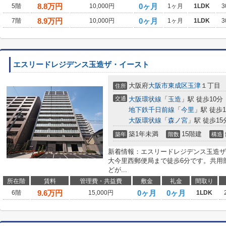
8.8
万円
0ヶ月
5階
10,000円
1ヶ月
1LDK
3
8.9
万円
0ヶ月
7階
10,000円
1ヶ月
1LDK
3
エスリードレジデンス玉造ザ・イースト
大阪府
大阪市東成区
玉津
１丁目
住所
交通
大阪環状線
「
玉造
」駅 徒歩10分
地下鉄千日前線
「
今里
」駅 徒歩1
大阪環状線
「
森ノ宮
」駅 徒歩15
築1年未満
15階建
築年
階数
構造
新着情報：エスリードレジデンス玉造ザ
大今里西郵便局まで徒歩6分です。共用
どが...
所在階
賃料
管理費・共益費
敷金
礼金
間取り
9.6
万円
0ヶ月
0ヶ月
6階
15,000円
1LDK