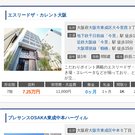
エスリードザ・カレント大阪
大阪府
大阪市東成区
大今里西
３
住所
交通
地下鉄千日前線
「
今里
」駅 徒歩1
近鉄大阪線
「
今里
」駅 徒歩10分
大阪環状線
「
鶴橋
」駅 徒歩15分
築1年
8階建
鉄筋
築年
階数
構造
こだわりポイント満載のエスリードザ・
き場・エレベータなどが揃っており、と
が立...
所在階
賃料
管理費・共益費
敷金
礼金
間取り
7.25
万円
0ヶ月
7階
11,000円
1ヶ月
1K
プレサンスOSAKA東成中本ハーヴィル
大阪府
大阪市東成区
中本
５丁目
住所