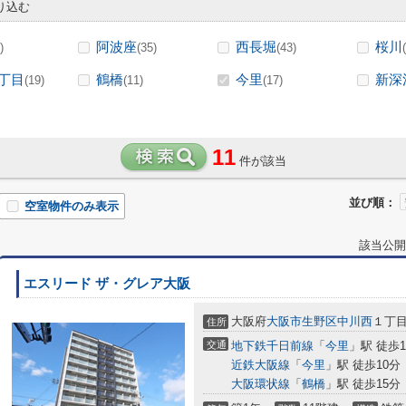
り込む
阿波座
西長堀
桜川
)
(35)
(43)
丁目
鶴橋
今里
新深
(19)
(11)
(17)
11
件が該当
並び順：
空室物件のみ表示
該当公開
エスリード ザ・グレア大阪
大阪府
大阪市生野区
中川西
１丁
住所
交通
地下鉄千日前線
「
今里
」駅 徒歩1
近鉄大阪線
「
今里
」駅 徒歩10分
大阪環状線
「
鶴橋
」駅 徒歩15分