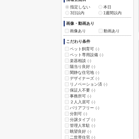
指定しない
本日
3日以内
1週間以内
画像・動画あり
画像あり
動画あり
こだわり条件
ペット飼育可
(-)
ペット専用設備
(-)
楽器相談
(-)
陽当り良好
(-)
閑静な住宅地
(-)
デザイナーズ
(-)
リノベーション済
(-)
保証人不要
(-)
事務所可
(-)
２人入居可
(-)
バリアフリー
(-)
分割可
(-)
分譲タイプ
(-)
管理人常駐
(-)
眺望良好
(-)
二世帯住宅
(-)