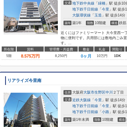
交通
地下鉄中央線
「
緑橋
」駅 徒歩10
地下鉄千日前線
「
今里
」駅 徒歩1
大阪環状線
「
玉造
」駅 徒歩14分
築1年
10階建
鉄筋
築年
階数
構造
近くにはファミリーマート 大今里西一丁
物に便利です。共用部には敷地内ごみ置
す。...
所在階
賃料
管理費・共益費
敷金
礼金
間取り
8.575
万円
0ヶ月
5階
8,250円
10万円
1DK
リアライズ今里南
大阪府
大阪市生野区
中川
２丁目
住所
交通
近鉄大阪線
「
今里
」駅 徒歩14分
地下鉄千日前線
「
今里
」駅 徒歩1
地下鉄千日前線
「
小路
」駅 徒歩1
築1年未満
10階建
築年
階数
構造