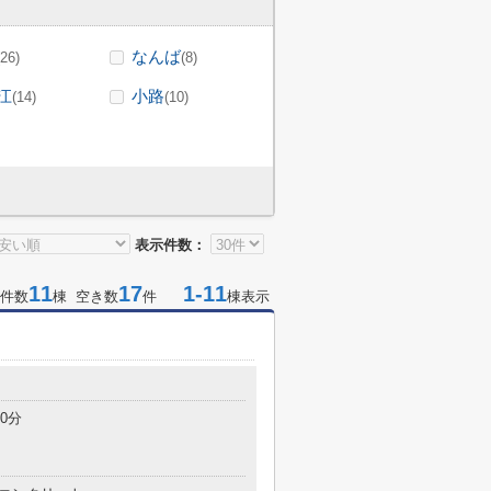
なんば
(26)
(8)
江
小路
(14)
(10)
表示件数：
11
17
1-11
件数
棟 空き数
件
棟表示
目
0分