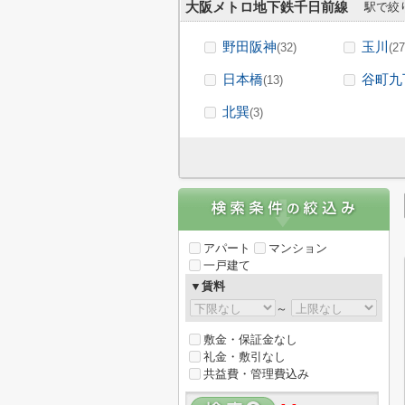
大阪メトロ地下鉄千日前線
駅で絞
野田阪神
玉川
(32)
(27
日本橋
谷町九
(13)
北巽
(3)
アパート
マンション
一戸建て
▼賃料
～
敷金・保証金なし
礼金・敷引なし
共益費・管理費込み