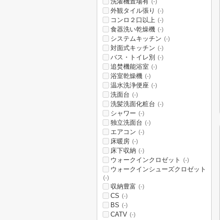
洗濯機置場有
(-)
外観タイル張り
(-)
コンロ２口以上
(-)
食器洗い乾燥機
(-)
システムキッチン
(-)
対面式キッチン
(-)
バス・トイレ別
(-)
追焚機能浴室
(-)
浴室乾燥機
(-)
温水洗浄便座
(-)
洗面台
(-)
洗髪洗面化粧台
(-)
シャワー
(-)
独立洗面台
(-)
エアコン
(-)
床暖房
(-)
床下収納
(-)
ウォークインクロゼット
(-)
ウォークインシューズクロゼット
(-)
収納豊富
(-)
CS
(-)
BS
(-)
CATV
(-)