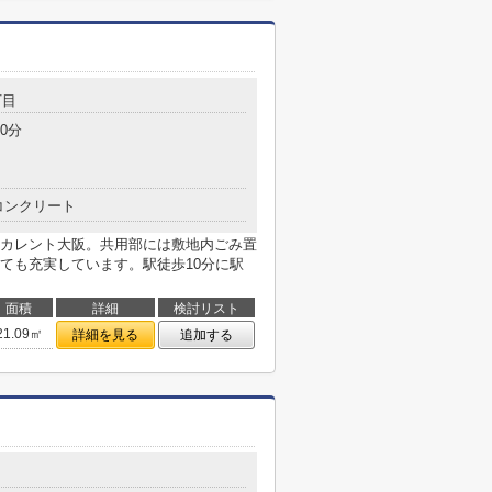
丁目
0分
コンクリート
カレント大阪。共用部には敷地内ごみ置
ても充実しています。駅徒歩10分に駅
面積
詳細
検討リスト
21.09㎡
詳細を見る
追加する