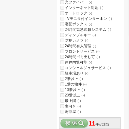
光ファイバー
(-)
インターネット対応
(-)
オートロック
(-)
TVモニタ付インターホン
(-)
宅配ボックス
(-)
24時間緊急通報システム
(-)
ディンプルキー
(-)
防犯カメラ
(-)
24時間有人管理
(-)
フロントサービス
(-)
24時間ゴミ出し可
(-)
住戸内覧可能
(-)
コンシェルジュサービス
(-)
駐車場あり
(-)
2階以上
(-)
1階の物件
(-)
10階以上
(-)
20階以上
(-)
最上階
(-)
南向き
(-)
角部屋
(-)
11
件が該当