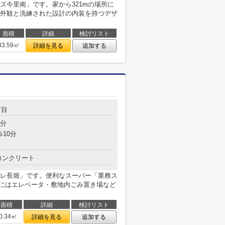
ズ今里南」です。家から321mの場所に
外観と洗練された設計の内装を持つデザ
面積
詳細
検討リスト
33.59㎡
詳細を見る
追加する
丁目
1分
歩10分
コンクリート
レ長堀」です。便利なスーパー「業務ス
部にはエレベータ・敷地内ごみ置き場など
面積
詳細
検討リスト
0.34㎡
詳細を見る
追加する