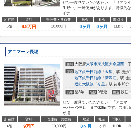
ぜひ一度見ていただきたい、「リアライ
生野中川一郵便局があります。特徴的な
イナ...
所在階
賃料
管理費・共益費
敷金
礼金
間取り
8.8
万円
0ヶ月
0ヶ月
6階
10,000円
1LDK
アニマーレ長堀
大阪府
大阪市東成区
大今里西
１
住所
交通
地下鉄千日前線
「
今里
」駅 徒歩
地下鉄千日前線
「
新深江
」駅 徒
近鉄大阪線
「
今里
」駅 徒歩10分
築8年
9階建
鉄筋
築年
階数
構造
ぜひ一度見ていただきたい、「アニマー
ーパー 今里店」まで329mです。共用
が揃...
所在階
賃料
管理費・共益費
敷金
礼金
間取り
9
万円
0ヶ月
4階
10,000円
1ヶ月
1LDK
3