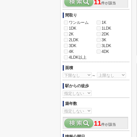
11
件が該当
間取り
ワンルーム
1K
1DK
1LDK
2K
2DK
2LDK
3K
3DK
3LDK
4K
4DK
4LDK以上
面積
～
駅からの徒歩
築年数
11
件が該当
情報公開日