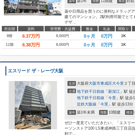
築1年
11階建
鉄筋
築年
階数
構造
薬や日用品を買うのに便利なドラッグアカ
建てのマンション。2駅利用可能でとて
デザ...
所在階
賃料
管理費・共益費
敷金
礼金
間取り
6.37
万円
0ヶ月
0万円
9階
8,000円
1K
6.38
万円
0ヶ月
0万円
11階
8,000円
1K
エスリード ザ・レーヴ大阪
大阪府
大阪市東成区
大今里
２丁
住所
交通
地下鉄千日前線
「
新深江
」駅 徒
地下鉄千日前線
「
今里
」駅 徒歩1
近鉄大阪線
「
今里
」駅 徒歩13分
築1年未満
10階建
築年
階数
構造
ぜひ一度見ていただきたい、「エスリー
ーソンストア100 LS東成神路三丁目店
利で...