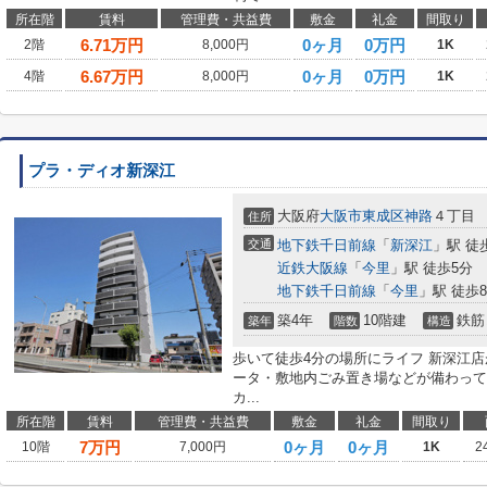
所在階
賃料
管理費・共益費
敷金
礼金
間取り
6.71
万円
0ヶ月
0万円
2階
8,000円
1K
6.67
万円
0ヶ月
0万円
4階
8,000円
1K
プラ・ディオ新深江
大阪府
大阪市東成区
神路
４丁目
住所
交通
地下鉄千日前線
「
新深江
」駅 徒
近鉄大阪線
「
今里
」駅 徒歩5分
地下鉄千日前線
「
今里
」駅 徒歩
築4年
10階建
鉄筋
築年
階数
構造
歩いて徒歩4分の場所にライフ 新深江
ータ・敷地内ごみ置き場などが備わって
カ...
所在階
賃料
管理費・共益費
敷金
礼金
間取り
7
万円
0ヶ月
0ヶ月
10階
7,000円
1K
2