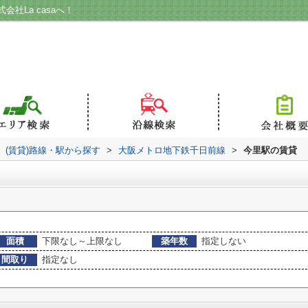
社La casaへ！
(賃貸)路線・駅から探す
>
大阪メトロ地下鉄千日前線
>
今里駅の賃貸
面積
下限なし～上限なし
築年数
指定しない
間取り
指定なし