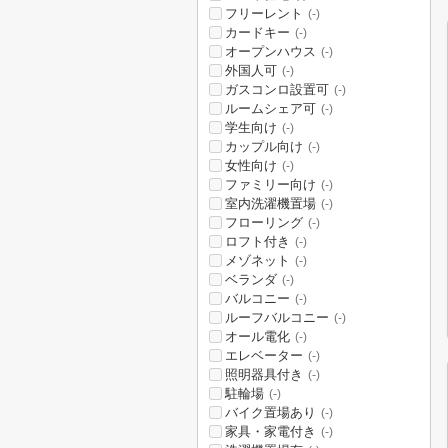
フリーレント
(-)
カードキー
(-)
オープンハウス
(-)
外国人可
(-)
ガスコンロ設置可
(-)
ルームシェア可
(-)
学生向け
(-)
カップル向け
(-)
女性向け
(-)
ファミリー向け
(-)
室内洗濯機置場
(-)
フローリング
(-)
ロフト付き
(-)
メゾネット
(-)
ベランダ
(-)
バルコニー
(-)
ルーフバルコニー
(-)
オール電化
(-)
エレベーター
(-)
照明器具付き
(-)
駐輪場
(-)
バイク置場あり
(-)
家具・家電付き
(-)