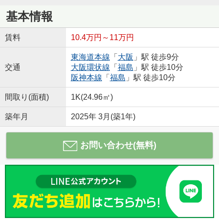
基本情報
賃料
10.4万円～11万円
東海道本線
「
大阪
」駅 徒歩9分
交通
大阪環状線
「
福島
」駅 徒歩10分
阪神本線
「
福島
」駅 徒歩10分
間取り(面積)
1K(24.96㎡)
築年月
2025年 3月(築1年)
お問い合わせ(無料)