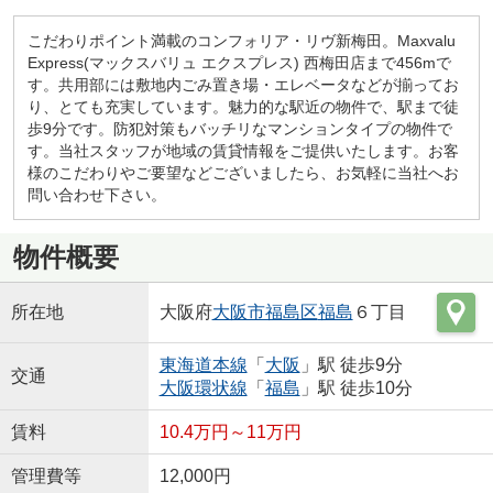
こだわりポイント満載のコンフォリア・リヴ新梅田。Maxvalu
Express(マックスバリュ エクスプレス) 西梅田店まで456mで
す。共用部には敷地内ごみ置き場・エレベータなどが揃ってお
り、とても充実しています。魅力的な駅近の物件で、駅まで徒
歩9分です。防犯対策もバッチリなマンションタイプの物件で
す。当社スタッフが地域の賃貸情報をご提供いたします。お客
様のこだわりやご要望などございましたら、お気軽に当社へお
問い合わせ下さい。
物件概要
所在地
大阪府
大阪市福島区
福島
６丁目
東海道本線
「
大阪
」駅 徒歩9分
交通
大阪環状線
「
福島
」駅 徒歩10分
賃料
10.4万円～11万円
管理費等
12,000円