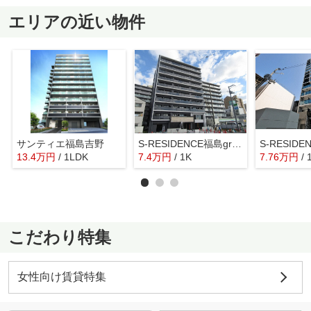
エリアの近い物件
サンティエ福島吉野
S-RESIDENCE福島grande
13.4
万
円
/ 1LDK
7.4
万
円
/ 1K
7.76
万
円
/ 
こだわり特集
女性向け賃貸特集