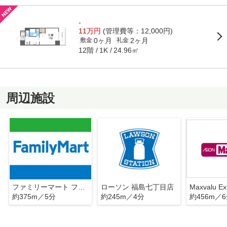
-
11万円
(管理費等：12,000円)
0ヶ月
2ヶ月
敷金
礼金
12階
24.96㎡
1K
周辺施設
ファミリーマート ファミマ!!グラングリーン大阪店
ローソン 福島七丁目店
約375m／5分
約245m／4分
約456m／