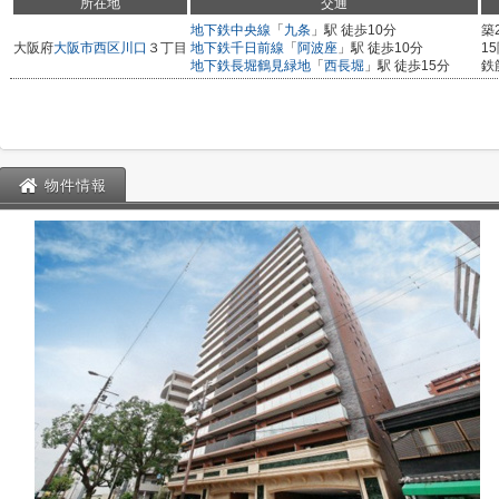
所在地
交通
地下鉄中央線
「
九条
」駅 徒歩10分
築
大阪府
大阪市西区
川口
３丁目
地下鉄千日前線
「
阿波座
」駅 徒歩10分
1
地下鉄長堀鶴見緑地
「
西長堀
」駅 徒歩15分
鉄
物件情報