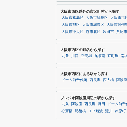
大阪市西区以外の市区町村から探す
大阪市都島区
大阪市福島区
大阪市港
大阪市旭区
大阪市城東区
大阪市阿倍
大阪市中央区
堺市北区
吹田市
八尾
大阪市西区の町名から探す
九条
川口
立売堀
九条南
京町堀
南
大阪市西区にある駅から探す
ドーム前千代崎
西長堀
西大橋
阿波
プレジオ阿波座周辺の駅から探す
九条
阿波座
西長堀
野田
ドーム前千
心斎橋
肥後橋
ＪＲ難波
淀川
芦原町