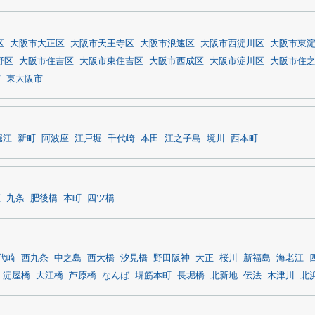
区
大阪市大正区
大阪市天王寺区
大阪市浪速区
大阪市西淀川区
大阪市東
野区
大阪市住吉区
大阪市東住吉区
大阪市西成区
大阪市淀川区
大阪市住
市
東大阪市
堀江
新町
阿波座
江戸堀
千代崎
本田
江之子島
境川
西本町
座
九条
肥後橋
本町
四ツ橋
代崎
西九条
中之島
西大橋
汐見橋
野田阪神
大正
桜川
新福島
海老江
淀屋橋
大江橋
芦原橋
なんば
堺筋本町
長堀橋
北新地
伝法
木津川
北