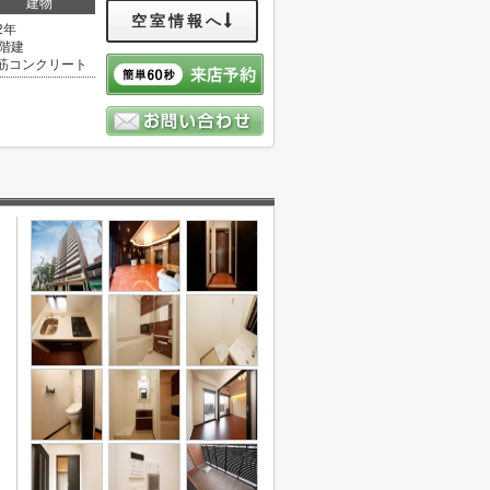
建物
空室情報へ
2年
5階建
筋コンクリート