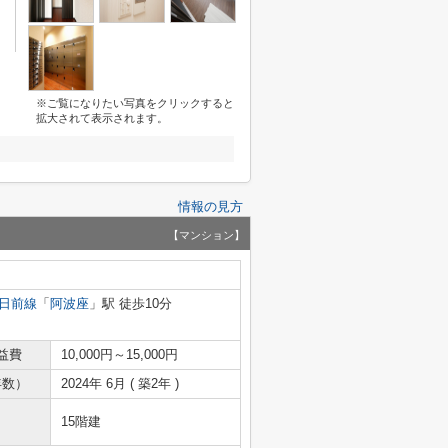
※ご覧になりたい写真をクリックすると
拡大されて表示されます。
情報の見方
【マンション】
日前線
「
阿波座
」駅 徒歩10分
益費
10,000円～15,000円
年数）
2024年 6月 ( 築2年 )
15階建