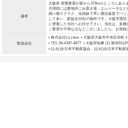
大阪府 西警察署が家から379mのところにあ
共用部には敷地内ごみ置き場・エレベータなど
調べ物ラクラク、光回線で早い通信速度でパソ
備考
して多い、駅徒歩10分の物件です。大阪市西
に密着した当社へお任せ下さい。当社は、多種
ご要望や不明な点などございましたら、お気軽
株式会社La casa
大阪府大阪市中央区谷町３丁
TEL:06-4397-4877
大阪府知事 (1) 第065519
取扱会社
(公社)全日本不動産協会、(公社)全日本不動