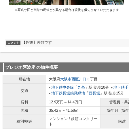
※写真や図と実際の現状とが異なる場合は現状を優先させていただきます
【外観】外観です
コメント
プレジオ阿波座
の物件概要
所在地
大阪府
大阪市西区
川口
３丁目
地下鉄中央線
「
九条
」駅 徒歩10分
地下鉄千
交通
地下鉄長堀鶴見緑地
「
西長堀
」駅 徒歩15分
賃料
12.9万円～14.4万円
管理費・共
面積
35.42㎡～41.58㎡
築年月（築
マンション / 鉄筋コンクリー
種別/構造
階建
ト