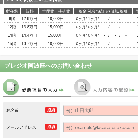
所在階
賃料
管理費・共益費
敷金/礼金/保証金/償却/敷引
9階
12.9万円
10,000円
/
/
/
/
0ヶ月
1ヶ月
-
-
-
12階
13.8万円
15,000円
/
/
/
/
0ヶ月
0ヶ月
-
-
-
14階
14.4万円
15,000円
/
/
/
/
0ヶ月
0ヶ月
-
-
-
15階
13.7万円
10,000円
/
/
/
/
0ヶ月
0ヶ月
-
-
-
プレジオ阿波座
へのお問い合わせ
お名前
必須
メールアドレス
必須