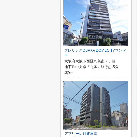
プレサンスOSAKA DOMECITYワンダ
ー
大阪府大阪市西区九条南２丁目
地下鉄中央線「九条」駅 徒歩5分
築9年
アプリーレ阿波座南