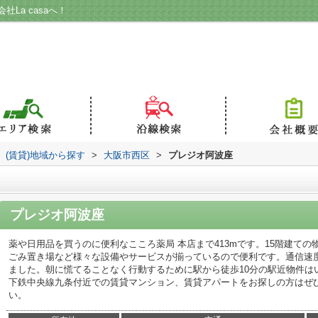
La casaへ！
(賃貸)地域から探す
>
大阪市西区
>
プレジオ阿波座
プレジオ阿波座
薬や日用品を買うのに便利なこころ薬局 本店まで413mです。15階建て
ごみ置き場など様々な設備やサービスが揃っているので便利です。通信速
ました。朝に慌てることなく行動するために駅から徒歩10分の駅近物件は
下鉄中央線九条付近での賃貸マンション、賃貸アパートをお探しの方はぜ
い。