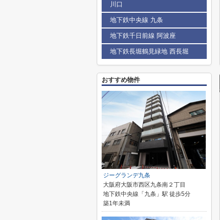
川口
地下鉄中央線 九条
地下鉄千日前線 阿波座
地下鉄長堀鶴見緑地 西長堀
おすすめ物件
ジーグランデ九条
大阪府大阪市西区九条南２丁目
地下鉄中央線「九条」駅 徒歩5分
築1年未満