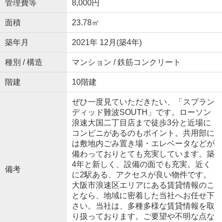
管理費等
8,000円
面積
23.78㎡
築年月
2021年 12月(築4年)
種別 / 構造
マンション / 鉄筋コンクリート
階建
10階建
ぜひ一度見ていただきたい、「スプラン
ディッド難波SOUTH」です。ローソン
浪速大国二丁目店まで徒歩3分と近場に
コンビニがあるのもポイント。共用部に
は敷地内ごみ置き場・エレベータなどが
備わっておりとても充実しています。築
4年と新しく、設備の面でも充実。近く
備考
に2駅ある、アクセスが良い物件です。
大阪市浪速区エリアにある賃貸情報のこ
となら、地域に密着した当社へお任せ下
さい。当社は、多種多様な賃貸情報を取
り扱っております。ご要望や不明な点な