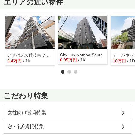
エリアの近い物件
City Lux Namba South
アドバンス難波南ワイズ
6.95
万
円
/ 1K
6.4
万
円
/ 1K
10
万
円
/ 1
こだわり特集
女性向け賃貸特集
敷・礼0賃貸特集