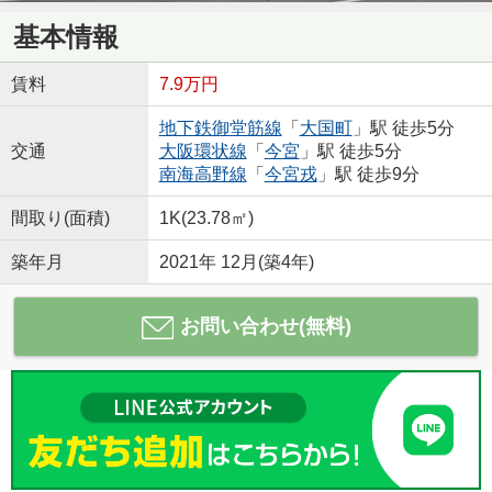
基本情報
賃料
7.9万円
地下鉄御堂筋線
「
大国町
」駅 徒歩5分
交通
大阪環状線
「
今宮
」駅 徒歩5分
南海高野線
「
今宮戎
」駅 徒歩9分
間取り(面積)
1K(23.78㎡)
築年月
2021年 12月(築4年)
お問い合わせ(無料)