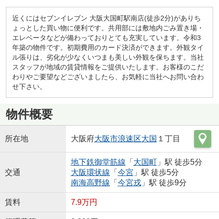
近くにはセブンイレブン 大阪大国町駅南店(徒歩2分)がありち
ょっとした買い物に便利です。共用部には敷地内ごみ置き場・
エレベータなどが備わっておりとても充実しています。令和3
年築の物件です。初期費用のカード決済ができます。外観タイ
ル張りは、劣化が少なくいつまも美しい外観を保ちます。当社
スタッフが地域の賃貸情報をご提供いたします。お客様のこだ
わりやご要望などございましたら、お気軽に当社へお問い合わ
せ下さい。
物件概要
所在地
大阪府
大阪市浪速区
大国
１丁目
地下鉄御堂筋線
「
大国町
」駅 徒歩5分
交通
大阪環状線
「
今宮
」駅 徒歩5分
南海高野線
「
今宮戎
」駅 徒歩9分
賃料
7.9万円