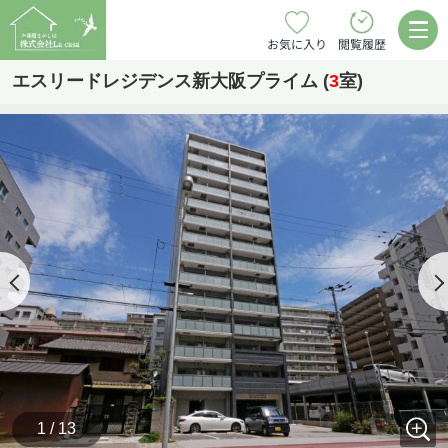
お気に入り
閲覧履歴
エスリードレジデンス新大阪プライム (
3
室)
1 / 13