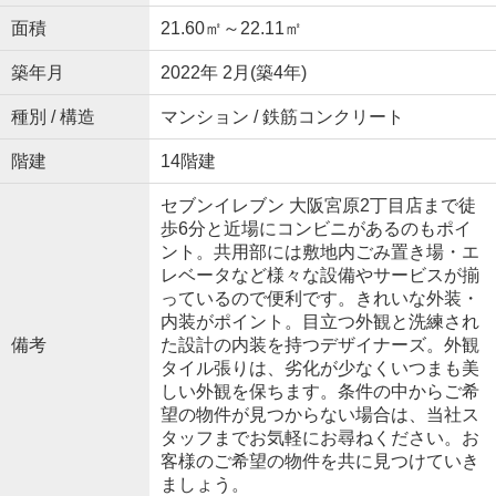
面積
21.60㎡～22.11㎡
築年月
2022年 2月(築4年)
種別 / 構造
マンション / 鉄筋コンクリート
階建
14階建
セブンイレブン 大阪宮原2丁目店まで徒
歩6分と近場にコンビニがあるのもポイ
ント。共用部には敷地内ごみ置き場・エ
レベータなど様々な設備やサービスが揃
っているので便利です。きれいな外装・
内装がポイント。目立つ外観と洗練され
備考
た設計の内装を持つデザイナーズ。外観
タイル張りは、劣化が少なくいつまも美
しい外観を保ちます。条件の中からご希
望の物件が見つからない場合は、当社ス
タッフまでお気軽にお尋ねください。お
客様のご希望の物件を共に見つけていき
ましょう。