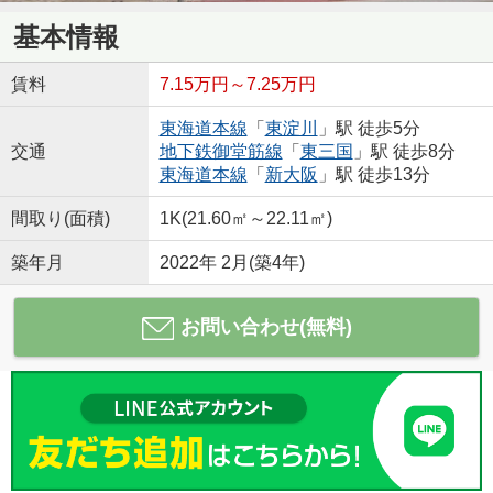
基本情報
賃料
7.15万円～7.25万円
東海道本線
「
東淀川
」駅 徒歩5分
交通
地下鉄御堂筋線
「
東三国
」駅 徒歩8分
東海道本線
「
新大阪
」駅 徒歩13分
間取り(面積)
1K(21.60㎡～22.11㎡)
築年月
2022年 2月(築4年)
お問い合わせ(無料)