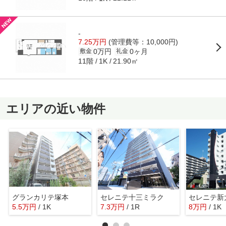
-
7.25万円
(管理費等：10,000円)
0万円
0ヶ月
敷金
礼金
11階
21.90㎡
1K
エリアの近い物件
グランカリテ塚本
セレニテ十三ミラク
セレニテ新
5.5
万
円
/ 1K
7.3
万
円
/ 1R
8
万
円
/ 1K