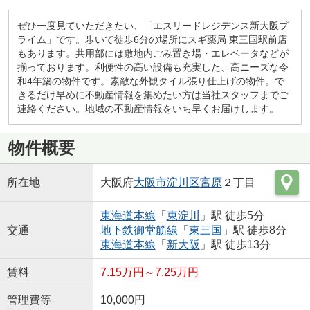
ぜひ一度見ていただきたい、「エスリードレジデンス新大阪プ
ライム」です。歩いて徒歩6分の場所にスギ薬局 東三国駅前店
もあります。共用部には敷地内ごみ置き場・エレベータなどが
揃っております。利便性の高い設備も充実した、高ニーズな令
和4年築の物件です。素敵な外観タイル張り仕上げの物件。で
きるだけ早めに不動産情報を集めたい方は当社スタッフまでご
連絡ください。地域の不動産情報をいち早くお届けします。
物件概要
所在地
大阪府
大阪市淀川区
宮原
２丁目
東海道本線
「
東淀川
」駅 徒歩5分
交通
地下鉄御堂筋線
「
東三国
」駅 徒歩8分
東海道本線
「
新大阪
」駅 徒歩13分
賃料
7.15万円～7.25万円
管理費等
10,000円