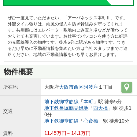
ぜひ一度見ていただきたい、「アーバネックス本町Ⅱ」です。
外観タイル張りは、雨風の侵入を防ぎ骨組みを守ってくれま
す。共用部にはエレベータ・敷地内ごみ置き場などが備わって
おりとても充実しています。お仕事でパソコンを使う方に好評
の光回線導入の物件です。徒歩5分に駅がある物件です。でき
るだけ早めに不動産情報を集めたい方は当社スタッフまでご連
絡ください。地域の不動産情報をいち早くお届けします。
物件概要
所在地
大阪府
大阪市西区
阿波座
１丁目
地下鉄御堂筋線
「
本町
」駅 徒歩5分
地下鉄長堀鶴見緑地
「
西大橋
」駅 徒歩1
交通
0分
地下鉄御堂筋線
「
心斎橋
」駅 徒歩10分
賃料
11.45万円～14.1万円