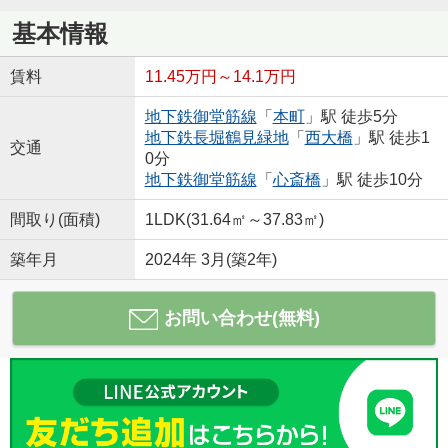
基本情報
賃料
11.45万円～14.1万円
地下鉄御堂筋線
「
本町
」駅 徒歩5分
地下鉄長堀鶴見緑地
「
西大橋
」駅 徒歩1
交通
0分
地下鉄御堂筋線
「
心斎橋
」駅 徒歩10分
間取り(面積)
1LDK(31.64㎡～37.83㎡)
築年月
2024年 3月(築2年)
お問い合わせ(無料)