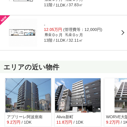
11階
37.83㎡
1LDK
-
12.05万円
(管理費等：12,000円)
0ヶ月
0ヶ月
敷金
礼金
13階
32.11㎡
1LDK
エリアの近い物件
アプリーレ阿波座南
Alivis新町
WORVE大
9.2
万
円
/ 1DK
11.8
万
円
/ 1DK
9.2
万
円
/ 1