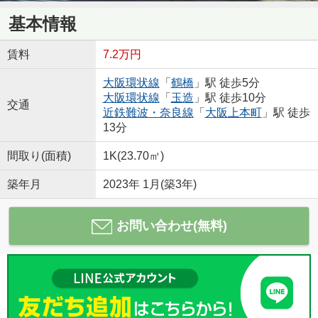
基本情報
賃料
7.2万円
大阪環状線
「
鶴橋
」駅 徒歩5分
大阪環状線
「
玉造
」駅 徒歩10分
交通
近鉄難波・奈良線
「
大阪上本町
」駅 徒歩
13分
間取り(面積)
1K(23.70㎡)
築年月
2023年 1月(築3年)
お問い合わせ(無料)