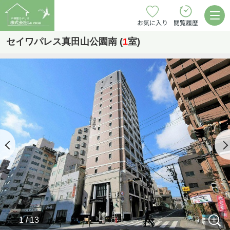
お気に入り
閲覧履歴
セイワパレス真田山公園南 (
1
室)
1 / 13