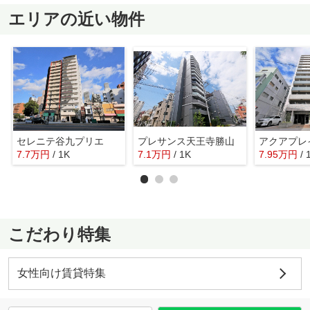
エリアの近い物件
セレニテ谷九プリエ
プレサンス天王寺勝山
7.7
万
円
/ 1K
7.1
万
円
/ 1K
7.95
万
円
/ 
こだわり特集
女性向け賃貸特集