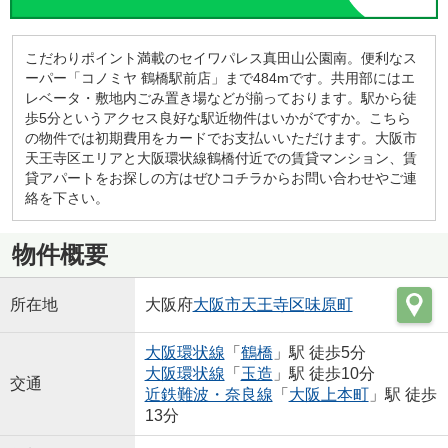
こだわりポイント満載のセイワパレス真田山公園南。便利なス
ーパー「コノミヤ 鶴橋駅前店」まで484mです。共用部にはエ
レベータ・敷地内ごみ置き場などが揃っております。駅から徒
歩5分というアクセス良好な駅近物件はいかがですか。こちら
の物件では初期費用をカードでお支払いいただけます。大阪市
天王寺区エリアと大阪環状線鶴橋付近での賃貸マンション、賃
貸アパートをお探しの方はぜひコチラからお問い合わせやご連
絡を下さい。
物件概要
所在地
大阪府
大阪市天王寺区
味原町
大阪環状線
「
鶴橋
」駅 徒歩5分
大阪環状線
「
玉造
」駅 徒歩10分
交通
近鉄難波・奈良線
「
大阪上本町
」駅 徒歩
13分