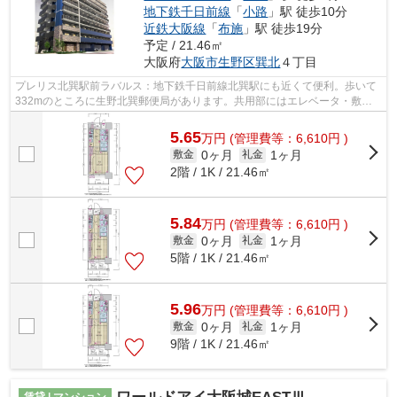
地下鉄千日前線
「
小路
」駅 徒歩10分
近鉄大阪線
「
布施
」駅 徒歩19分
予定 / 21.46㎡
大阪府
大阪市生野区
巽北
４丁目
プレリス北巽駅前ラバルス：地下鉄千日前線北巽駅にも近くて便利。歩いて
332mのところに生野北巽郵便局があります。共用部にはエレベータ・敷地
内ごみ置き場などが揃っており、とても...
5.65
万
円
(管理費等：6,610円 )
0ヶ月
1ヶ月
敷金
礼金
2階 / 1K / 21.46㎡
5.84
万
円
(管理費等：6,610円 )
0ヶ月
1ヶ月
敷金
礼金
5階 / 1K / 21.46㎡
5.96
万
円
(管理費等：6,610円 )
0ヶ月
1ヶ月
敷金
礼金
9階 / 1K / 21.46㎡
賃貸 | マンション