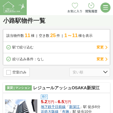
お気に入り
閲覧履歴
小路駅物件一覧
11
25
1～11
該当物件数
棟
空き数
件
棟を表示
駅で絞り込む
変更
変更
絞り込み条件：
なし
空室のみ
レジュールアッシュOSAKA新深江
賃貸 | マンション
敷0
5.2
6.5
万円～
万円
地下鉄千日前線
「
新深江
」駅 徒歩8分
近鉄大阪線
「
布施
」駅 徒歩10分