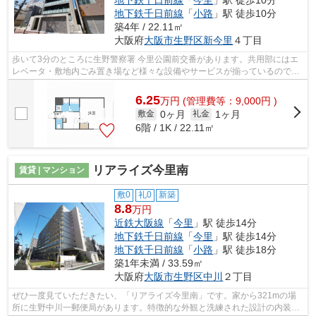
地下鉄千日前線
「
今里
」駅 徒歩10分
地下鉄千日前線
「
小路
」駅 徒歩10分
築4年 / 22.11㎡
大阪府
大阪市生野区
新今里
４丁目
歩いて3分のところに生野警察署 今里公園前交番があります。共用部にはエ
レベータ・敷地内ごみ置き場など様々な設備やサービスが揃っているので便
利です。令和4年に建設された物件です...
6.25
万
円
(管理費等：9,000円 )
0ヶ月
1ヶ月
敷金
礼金
6階 / 1K / 22.11㎡
リアライズ今里南
賃貸 | マンション
敷0
礼0
新築
8.8
万円
近鉄大阪線
「
今里
」駅 徒歩14分
地下鉄千日前線
「
今里
」駅 徒歩14分
地下鉄千日前線
「
小路
」駅 徒歩18分
築1年未満 / 33.59㎡
大阪府
大阪市生野区
中川
２丁目
ぜひ一度見ていただきたい、「リアライズ今里南」です。家から321mの場
所に生野中川一郵便局があります。特徴的な外観と洗練された設計の内装を