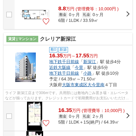
持つデザイナーズ。10階建てで、街並み...
8.8
万
円
(管理費等：10,000円 )
0ヶ月
0ヶ月
敷金
礼金
6階 / 1LDK / 33.59㎡
クレリア新深江
賃貸 | マンション
敷0
新築
16.35
17.55
万円～
万円
地下鉄千日前線
「
新深江
」駅 徒歩4分
近鉄大阪線
「
今里
」駅 徒歩5分
地下鉄千日前線
「
小路
」駅 徒歩10分
予定 / 64.39㎡～71.50㎡
大阪府
大阪市東成区
大今里南
４丁目
ライフ 新深江店まで306mです。共用部には敷地内ごみ置き場・エレベータ
などが揃っております。クレジットカードで初期費用がお支払いいただける
ので、決済の手間が軽減できます。外壁...
16.35
万
円
(管理費等：10,000円 )
0ヶ月
2ヶ月
敷金
礼金
5階 / 1LDK＋1S(納戸) / 64.39㎡