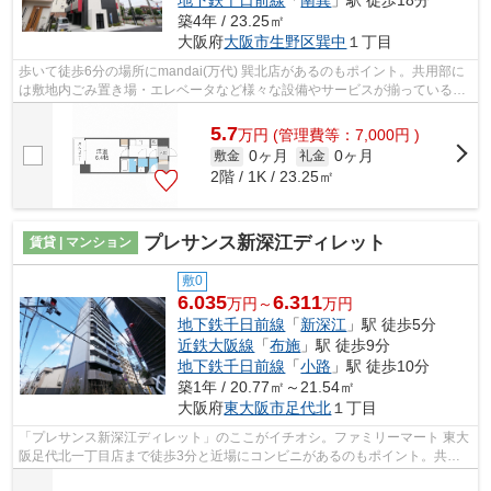
築4年 / 23.25㎡
大阪府
大阪市生野区
巽中
１丁目
歩いて徒歩6分の場所にmandai(万代) 巽北店があるのもポイント。共用部に
は敷地内ごみ置き場・エレベータなど様々な設備やサービスが揃っているの
で便利です。こちらの物件はマンショ...
5.7
万
円
(管理費等：7,000円 )
0ヶ月
0ヶ月
敷金
礼金
2階 / 1K / 23.25㎡
プレサンス新深江ディレット
賃貸 | マンション
敷0
6.035
6.311
万円～
万円
地下鉄千日前線
「
新深江
」駅 徒歩5分
近鉄大阪線
「
布施
」駅 徒歩9分
地下鉄千日前線
「
小路
」駅 徒歩10分
築1年 / 20.77㎡～21.54㎡
大阪府
東大阪市
足代北
１丁目
「プレサンス新深江ディレット」のここがイチオシ。ファミリーマート 東大
阪足代北一丁目店まで徒歩3分と近場にコンビニがあるのもポイント。共用
部にはエレベータ・敷地内ごみ置き場...