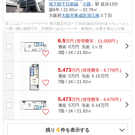
地下鉄千日前線
「
小路
」駅 徒歩13分
築6年 / 21.83㎡～22.79㎡
大阪府
大阪市東成区
深江南
３丁目
近くにはファミリーマート 東大阪足代北一丁目店(徒歩3分)がありちょっとし
た買い物に便利です。共用部にはエレベータ・敷地内ごみ置き場などが揃っ
ており、とても充実しています。自...
6.5
万
円
(管理費等：11,000円 )
0万円
1ヶ月
敷金
礼金
3階 / 1K / 21.83㎡
5.473
万
円
(管理費等：6,770円 )
0万円
6.15万円
敷金
礼金
7階 / 1K / 21.83㎡
5.473
万
円
(管理費等：6,670円 )
0万円
6.14万円
敷金
礼金
7階 / 1K / 21.83㎡
4
残り
件を表示する