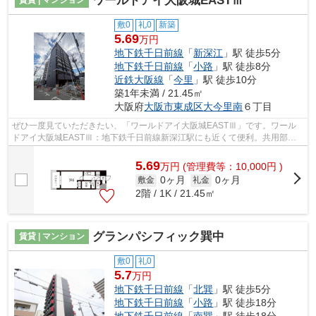
ワールドアイ大阪城EASTⅢ
敷0
礼0
新築
5.69
万円
地下鉄千日前線
「
新深江
」駅 徒歩5分
地下鉄千日前線
「
小路
」駅 徒歩8分
近鉄大阪線
「
今里
」駅 徒歩10分
築1年未満 / 21.45㎡
大阪府
大阪市東成区
大今里南
６丁目
ぜひ一度見ていただきたい、「ワールドアイ大阪城EASTⅢ」です。ワール
ドアイ大阪城EASTⅢ：地下鉄千日前線新深江駅にも近くて便利。共用部に
はエレベータ・敷地内ごみ置き場などが揃っ...
5.69
万
円
(管理費等：10,000円 )
0ヶ月
0ヶ月
敷金
礼金
2階 / 1K / 21.45㎡
グランパシフィック巽中
賃貸 | マンション
敷0
礼0
5.7
万円
地下鉄千日前線
「
北巽
」駅 徒歩5分
地下鉄千日前線
「
小路
」駅 徒歩18分
地下鉄千日前線
「
南巽
」駅 徒歩18分