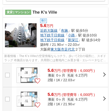
The K’s Ville
賃貸 | マンション
敷0
5.6
万円
近鉄大阪線
「
布施
」駅 徒歩5分
地下鉄千日前線
「
小路
」駅 徒歩10分
地下鉄千日前線
「
新深江
」駅 徒歩14分
築8年 / 21.90㎡～22.03㎡
大阪府
東大阪市
足代北
２丁目
新着情報：The K’s Villeの空室情報ならコチラ。歩いて2分の場所に、スギド
ラッグ 布施店があります。共用部には敷地内ごみ置き場・エレベータなどが
揃っており、とても充実しています...
5.6
万
円
(管理費等：6,000円 )
0ヶ月
6.2万円
敷金
礼金
2階 / 1K / 22.03㎡
5.6
万
円
(管理費等：6,000円 )
0ヶ月
6.2万円
敷金
礼金
2階 / 1K / 21.90㎡