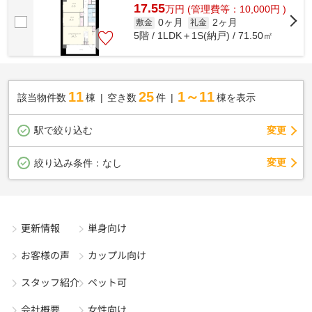
17.55
万
円
(管理費等：10,000円 )
0ヶ月
2ヶ月
敷金
礼金
5階 / 1LDK＋1S(納戸) / 71.50㎡
11
25
1～11
該当物件数
棟
空き数
件
棟を表示
駅で絞り込む
変更
変更
絞り込み条件：
なし
更新情報
単身向け
お客様の声
カップル向け
スタッフ紹介
ペット可
会社概要
女性向け