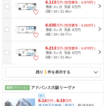
6.113
万
円
(管理費等：6,870円 )
0ヶ月
8万円
敷金
礼金
2階 / 1K / 21.46㎡
6.035
万
円
(管理費等：6,650円 )
0ヶ月
8万円
敷金
礼金
4階 / 1K / 20.77㎡
6.213
万
円
(管理費等：6,870円 )
0ヶ月
8万円
敷金
礼金
5階 / 1K / 21.46㎡
1
残り
件を表示する
アドバンス大阪リーヴァ
賃貸 | マンション
敷0
6.14
6.19
万円～
万円
地下鉄千日前線
「
新深江
」駅 徒歩8分