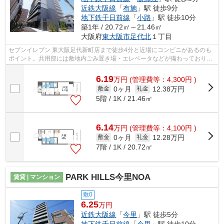
近鉄大阪線
「
布施
」駅 徒歩9分
地下鉄千日前線
「
小路
」駅 徒歩10分
築1年 / 20.72㎡～21.46㎡
大阪府
東大阪市
足代北
１丁目
セブンイレブン 東大阪足代新町店まで徒歩4分と近場にコンビニがあるのも
ポイント。共用部には敷地内ごみ置き場・エレベータなどが備わっておりと
ても充実しています。令和7年に建設さ...
6.19
万
円
(管理費等：4,300円 )
0ヶ月
12.38万円
敷金
礼金
5階 / 1K / 21.46㎡
6.14
万
円
(管理費等：4,100円 )
0ヶ月
12.28万円
敷金
礼金
7階 / 1K / 20.72㎡
PARK HILLS今里NOA
賃貸 | マンション
敷0
6.25
万円
近鉄大阪線
「
今里
」駅 徒歩5分