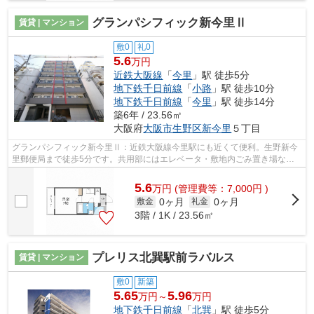
グランパシフィック新今里Ⅱ
賃貸 | マンション
敷0
礼0
5.6
万円
近鉄大阪線
「
今里
」駅 徒歩5分
地下鉄千日前線
「
小路
」駅 徒歩10分
地下鉄千日前線
「
今里
」駅 徒歩14分
築6年 / 23.56㎡
大阪府
大阪市生野区
新今里
５丁目
グランパシフィック新今里Ⅱ：近鉄大阪線今里駅にも近くて便利。生野新今
里郵便局まで徒歩5分です。共用部にはエレベータ・敷地内ごみ置き場など
が揃っており、とても充実しています。...
5.6
万
円
(管理費等：7,000円 )
0ヶ月
0ヶ月
敷金
礼金
3階 / 1K / 23.56㎡
プレリス北巽駅前ラバルス
賃貸 | マンション
敷0
新築
5.65
5.96
万円～
万円
地下鉄千日前線
「
北巽
」駅 徒歩5分