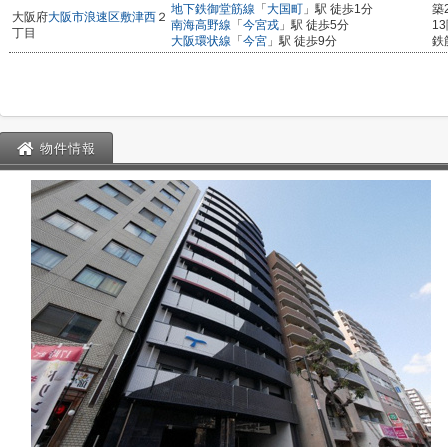
地下鉄御堂筋線
「
大国町
」駅 徒歩1分
築
大阪府
大阪市浪速区
敷津西
２
南海高野線
「
今宮戎
」駅 徒歩5分
1
丁目
大阪環状線
「
今宮
」駅 徒歩9分
鉄
物件情報