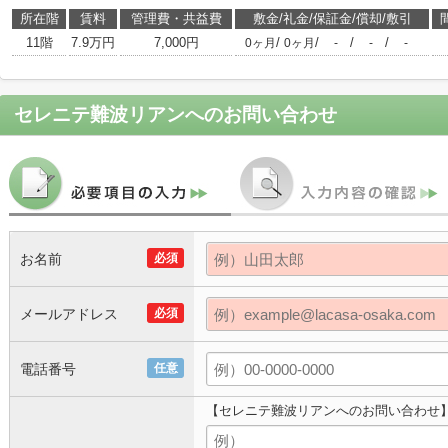
所在階
賃料
管理費・共益費
敷金/礼金/保証金/償却/敷引
11階
7.9万円
7,000円
/
/
/
/
0ヶ月
0ヶ月
-
-
-
セレニテ難波リアン
へのお問い合わせ
お名前
必須
メールアドレス
必須
電話番号
任意
【セレニテ難波リアンへのお問い合わせ