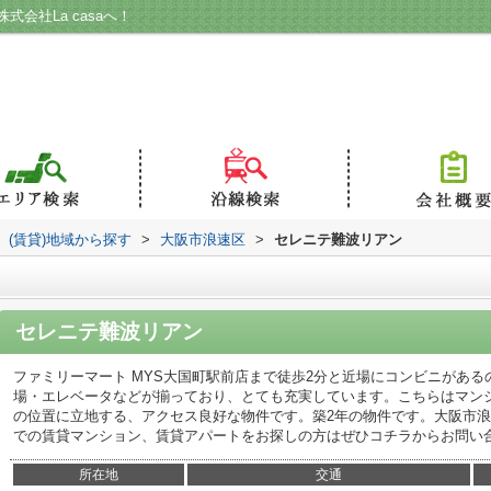
会社La casaへ！
(賃貸)地域から探す
>
大阪市浪速区
>
セレニテ難波リアン
セレニテ難波リアン
ファミリーマート MYS大国町駅前店まで徒歩2分と近場にコンビニがあ
場・エレベータなどが揃っており、とても充実しています。こちらはマン
の位置に立地する、アクセス良好な物件です。築2年の物件です。大阪市
での賃貸マンション、賃貸アパートをお探しの方はぜひコチラからお問い
所在地
交通