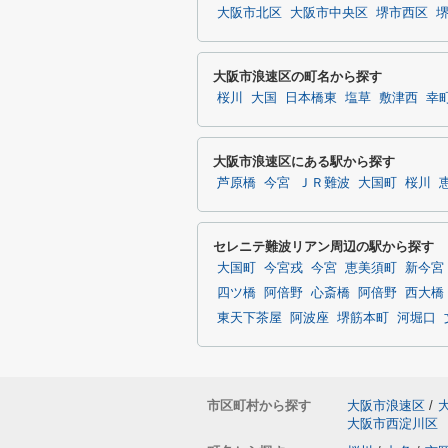
大阪市北区
大阪市中央区
堺市西区
大阪市浪速区の町名から探す
桜川
大国
日本橋東
塩草
敷津西
幸
大阪市浪速区にある駅から探す
芦原橋
今宮
ＪＲ難波
大国町
桜川
セレニテ難波リアン周辺の駅から探す
大国町
今宮戎
今宮
恵美須町
新今宮
四ツ橋
阿倍野
心斎橋
阿倍野
西大橋
東天下茶屋
阿波座
堺筋本町
河堀口
市区町村から探す
大阪市浪速区
/
大阪市西淀川区