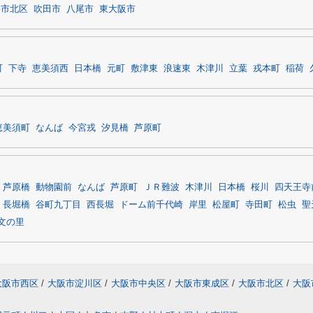
堺市北区
吹田市
八尾市
東大阪市
町
下寺
恵美須西
日本橋
元町
敷津東
浪速東
木津川
立葉
戎本町
稲荷
恵美須町
なんば
今宮戎
汐見橋
芦原町
芦原橋
動物園前
なんば
芦原町
ＪＲ難波
木津川
日本橋
桜川
四天王寺
長堀橋
谷町九丁目
西長堀
ドーム前千代崎
岸里
松屋町
寺田町
松虫
聖
文の里
大阪市西区
/
大阪市淀川区
/
大阪市中央区
/
大阪市東成区
/
大阪市北区
/
大阪