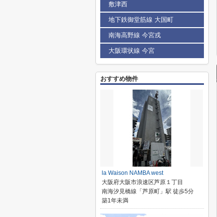
敷津西
地下鉄御堂筋線 大国町
南海高野線 今宮戎
大阪環状線 今宮
おすすめ物件
la Waison NAMBA west
大阪府大阪市浪速区芦原１丁目
南海汐見橋線「芦原町」駅 徒歩5分
築1年未満