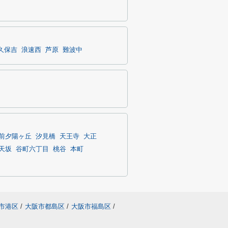
久保吉
浪速西
芦原
難波中
前夕陽ヶ丘
汐見橋
天王寺
大正
天坂
谷町六丁目
桃谷
本町
市港区
/
大阪市都島区
/
大阪市福島区
/