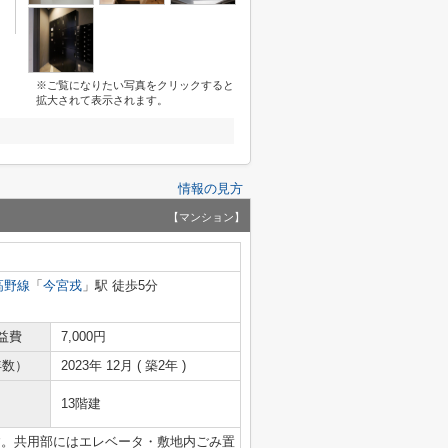
※ご覧になりたい写真をクリックすると
拡大されて表示されます。
情報の見方
【マンション】
高野線
「
今宮戎
」駅 徒歩5分
益費
7,000円
年数）
2023年 12月 ( 築2年 )
13階建
す。共用部にはエレベータ・敷地内ごみ置