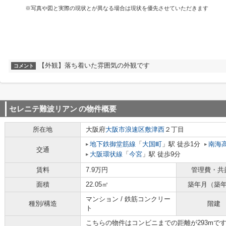
※写真や図と実際の現状とが異なる場合は現状を優先させていただきます
【外観】落ち着いた雰囲気の外観です
コメント
セレニテ難波リアン
の物件概要
所在地
大阪府
大阪市浪速区
敷津西
２丁目
地下鉄御堂筋線
「
大国町
」駅 徒歩1分
南海
交通
大阪環状線
「
今宮
」駅 徒歩9分
賃料
7.9万円
管理費・共
面積
22.05㎡
築年月（築
マンション / 鉄筋コンクリー
種別/構造
階建
ト
こちらの物件はコンビニまでの距離が293mで