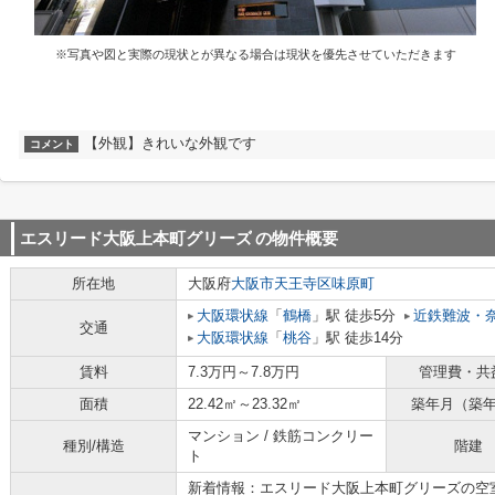
※写真や図と実際の現状とが異なる場合は現状を優先させていただきます
【外観】きれいな外観です
コメント
エスリード大阪上本町グリーズ
の物件概要
所在地
大阪府
大阪市天王寺区
味原町
大阪環状線
「
鶴橋
」駅 徒歩5分
近鉄難波・
交通
大阪環状線
「
桃谷
」駅 徒歩14分
賃料
7.3万円～7.8万円
管理費・共
面積
22.42㎡～23.32㎡
築年月（築
マンション / 鉄筋コンクリー
種別/構造
階建
ト
新着情報：エスリード大阪上本町グリーズの空