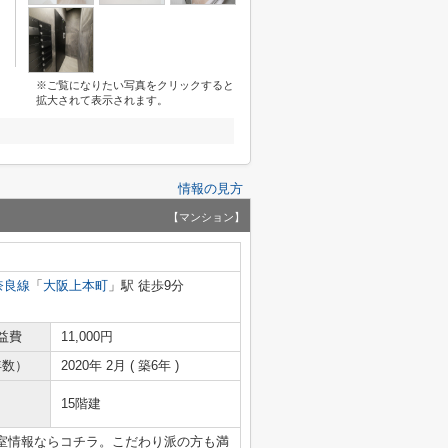
※ご覧になりたい写真をクリックすると
拡大されて表示されます。
情報の見方
【マンション】
奈良線
「
大阪上本町
」駅 徒歩9分
益費
11,000円
年数）
2020年 2月 ( 築6年 )
15階建
室情報ならコチラ。こだわり派の方も満