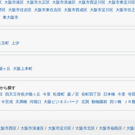
区
大阪市港区
大阪市大正区
大阪市浪速区
大阪市西淀川区
大阪市東淀川
野区
大阪市住吉区
大阪市東住吉区
大阪市西成区
大阪市淀川区
大阪市住
市
東大阪市
生玉町
上汐
陽ヶ丘
大阪上本町
から探す
目
四天王寺前夕陽ヶ丘
今里
松屋町
森ノ宮
谷町四丁目
日本橋
今里
寺
今宮戎
天満橋
河堀口
大阪ビジネスパーク
北巽
動物園前
四ツ橋
ＪＲ
大阪市西区
/
大阪市浪速区
/
大阪市淀川区
/
大阪市北区
/
大阪市福島区
/
大阪