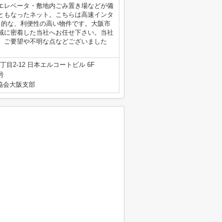
エレベータ・敷地内ごみ置き場などが備
ともなったネット。こちらは高速インタ
力的な、利便性の高い物件です。大阪市
域に密着した当社へお任せ下さい。当社
。ご要望や不明な点などございました
目2-12 日本エルコートビル 6F
号
産協会大阪支部