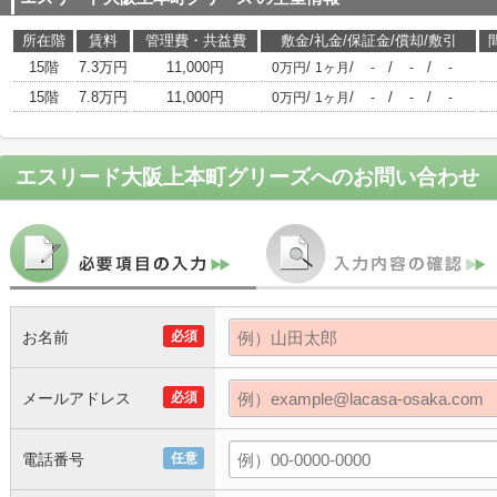
所在階
賃料
管理費・共益費
敷金/礼金/保証金/償却/敷引
15階
7.3万円
11,000円
/
/
/
/
0万円
1ヶ月
-
-
-
15階
7.8万円
11,000円
/
/
/
/
0万円
1ヶ月
-
-
-
エスリード大阪上本町グリーズ
へのお問い合わせ
お名前
必須
メールアドレス
必須
電話番号
任意