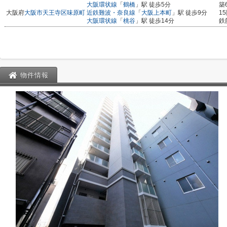
大阪環状線
「
鶴橋
」駅 徒歩5分
築
大阪府
大阪市天王寺区
味原町
近鉄難波・奈良線
「
大阪上本町
」駅 徒歩9分
1
大阪環状線
「
桃谷
」駅 徒歩14分
鉄
物件情報