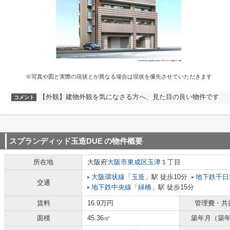
※写真や図と実際の現状とが異なる場合は現状を優先させていただきます
【外観】建物外観を気になさる方へ、見た目の良い物件です
コメント
スプランディッド玉造DUE
の物件概要
所在地
大阪府
大阪市東成区
玉津
１丁目
大阪環状線
「
玉造
」駅 徒歩10分
地下鉄千日
交通
地下鉄中央線
「
緑橋
」駅 徒歩15分
賃料
16.9万円
管理費・共
面積
45.36㎡
築年月（築