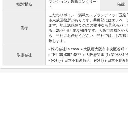
マンション / 鉄筋コンクリー
種別/構造
階建
ト
こだわりポイント満載のスプランディッド玉造D
市東成区役所があります。共用部にはエレベー
ます。地上10階建てのこの物件なら景色もバ
備考
る、2駅利用可能な物件です。大阪市東成区や
ら、当社にお任せください。当社では、お客様
致します。
株式会社La casa
大阪府大阪市中央区谷町３丁
TEL:06-4397-4877
大阪府知事 (1) 第065519
取扱会社
(公社)全日本不動産協会、(公社)全日本不動