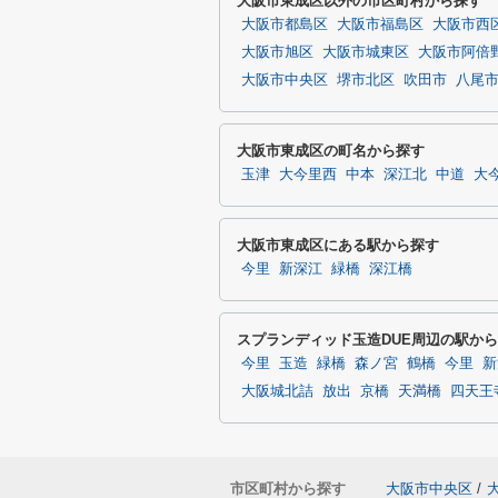
大阪市東成区以外の市区町村から探す
大阪市都島区
大阪市福島区
大阪市西
大阪市旭区
大阪市城東区
大阪市阿倍
大阪市中央区
堺市北区
吹田市
八尾
大阪市東成区の町名から探す
玉津
大今里西
中本
深江北
中道
大
大阪市東成区にある駅から探す
今里
新深江
緑橋
深江橋
スプランディッド玉造DUE周辺の駅か
今里
玉造
緑橋
森ノ宮
鶴橋
今里
新
大阪城北詰
放出
京橋
天満橋
四天王
市区町村から探す
大阪市中央区
/