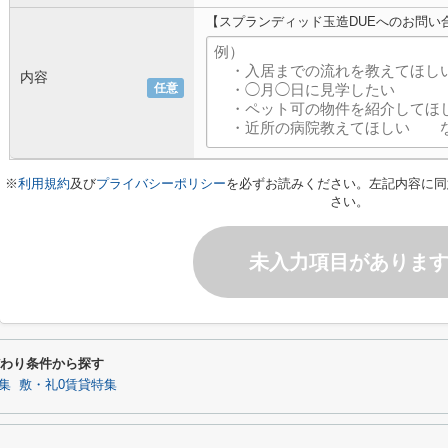
【スプランディッド玉造DUEへのお問い
内容
任意
※
利用規約
及び
プライバシーポリシー
を必ずお読みください。左記内容に同
さい。
未入力項目がありま
だわり条件から探す
集
敷・礼0賃貸特集