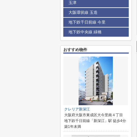
玉津
大阪環状線 玉造
地下鉄千日前線 今里
地下鉄中央線 緑橋
おすすめ物件
クレリア新深江
大阪府大阪市東成区大今里南４丁目
地下鉄千日前線「新深江」駅 徒歩4分
築1年未満