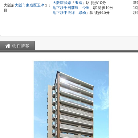
大阪環状線
「
玉造
」駅 徒歩10分
新
大阪府
大阪市東成区
玉津
１丁
地下鉄千日前線
「
今里
」駅 徒歩10分
1
目
地下鉄中央線
「
緑橋
」駅 徒歩15分
鉄
物件情報