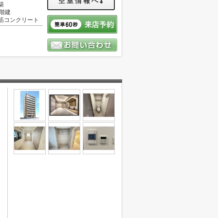
空室情報へ
築
0階建
筋コンクリート