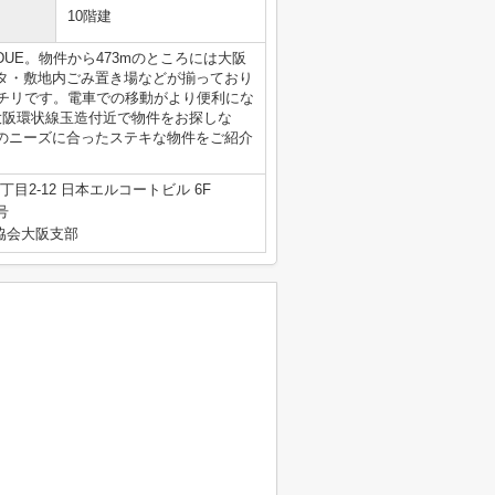
10階建
UE。物件から473mのところには大阪
タ・敷地内ごみ置き場などが揃っており
ッチリです。電車での移動がより便利にな
大阪環状線玉造付近で物件をお探しな
のニーズに合ったステキな物件をご紹介
目2-12 日本エルコートビル 6F
号
産協会大阪支部