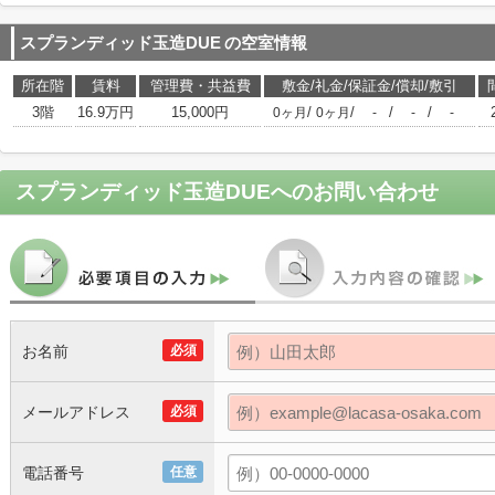
スプランディッド玉造DUE
の空室情報
所在階
賃料
管理費・共益費
敷金/礼金/保証金/償却/敷引
3階
16.9万円
15,000円
/
/
/
/
0ヶ月
0ヶ月
-
-
-
スプランディッド玉造DUE
へのお問い合わせ
お名前
必須
メールアドレス
必須
電話番号
任意