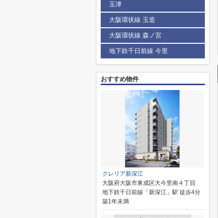
玉津
大阪環状線 玉造
大阪環状線 森ノ宮
地下鉄千日前線 今里
おすすめ物件
クレリア新深江
大阪府大阪市東成区大今里南４丁目
地下鉄千日前線「新深江」駅 徒歩4分
築1年未満