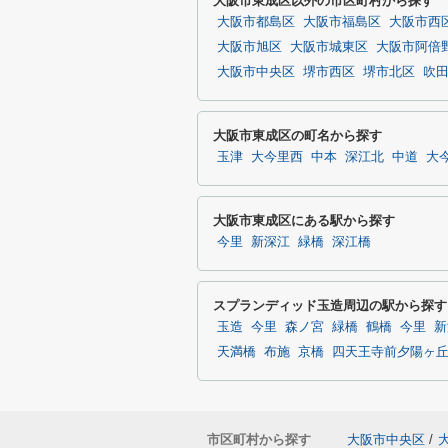
大阪市東成区以外の市区町村から探す
大阪市都島区
大阪市福島区
大阪市西
大阪市旭区
大阪市城東区
大阪市阿倍
大阪市中央区
堺市西区
堺市北区
吹
大阪市東成区の町名から探す
玉津
大今里西
中本
深江北
中道
大
大阪市東成区にある駅から探す
今里
新深江
緑橋
深江橋
スプランディッド玉造周辺の駅から探す
玉造
今里
森ノ宮
緑橋
鶴橋
今里
新
天満橋
布施
京橋
四天王寺前夕陽ヶ
市区町村から探す
大阪市中央区
/