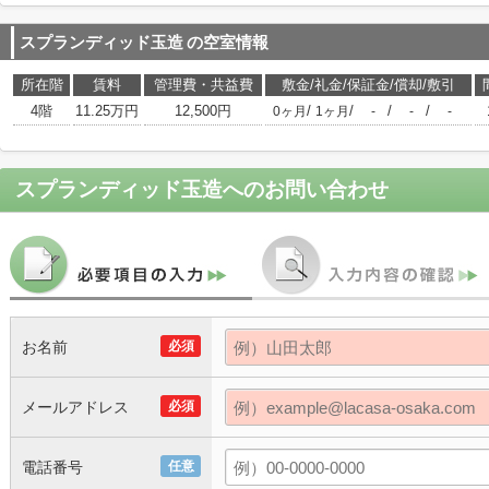
スプランディッド玉造
の空室情報
所在階
賃料
管理費・共益費
敷金/礼金/保証金/償却/敷引
4階
11.25万円
12,500円
/
/
/
/
0ヶ月
1ヶ月
-
-
-
スプランディッド玉造
へのお問い合わせ
お名前
必須
メールアドレス
必須
電話番号
任意