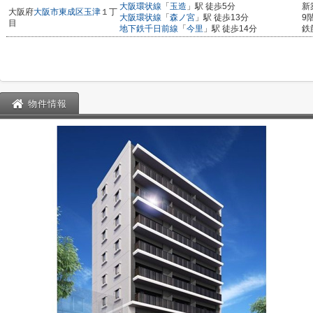
大阪環状線
「
玉造
」駅 徒歩5分
新
大阪府
大阪市東成区
玉津
１丁
大阪環状線
「
森ノ宮
」駅 徒歩13分
9
目
地下鉄千日前線
「
今里
」駅 徒歩14分
鉄
物件情報