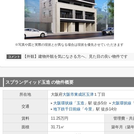
※写真や図と実際の現状とが異なる場合は現状を優先させていただきます
【外観】建物外観を気になさる方へ、見た目の良い物件です
コメント
スプランディッド玉造
の物件概要
所在地
大阪府
大阪市東成区
玉津
１丁目
大阪環状線
「
玉造
」駅 徒歩5分
大阪環状線
交通
地下鉄千日前線
「
今里
」駅 徒歩14分
賃料
11.25万円
管理費・共
面積
31.71㎡
築年月（築