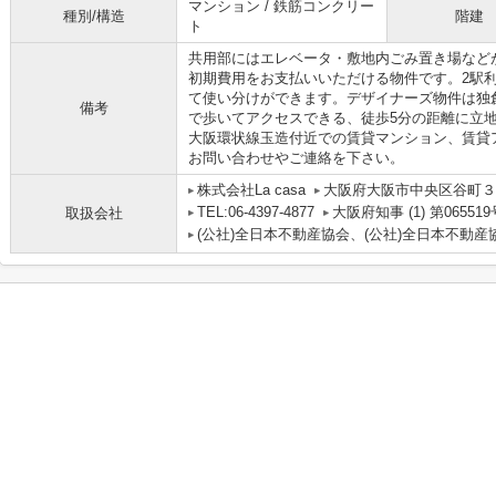
マンション / 鉄筋コンクリー
種別/構造
階建
ト
共用部にはエレベータ・敷地内ごみ置き場など
初期費用をお支払いいただける物件です。2駅
て使い分けができます。デザイナーズ物件は独
備考
で歩いてアクセスできる、徒歩5分の距離に立
大阪環状線玉造付近での賃貸マンション、賃貸
お問い合わせやご連絡を下さい。
株式会社La casa
大阪府大阪市中央区谷町３丁
TEL:06-4397-4877
大阪府知事 (1) 第065519
取扱会社
(公社)全日本不動産協会、(公社)全日本不動